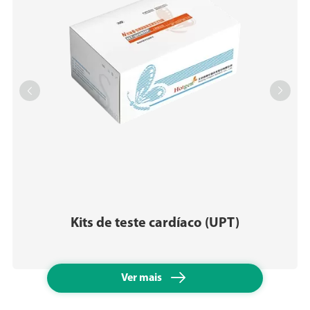


Kits de teste cardíaco (UPT)

Ver mais