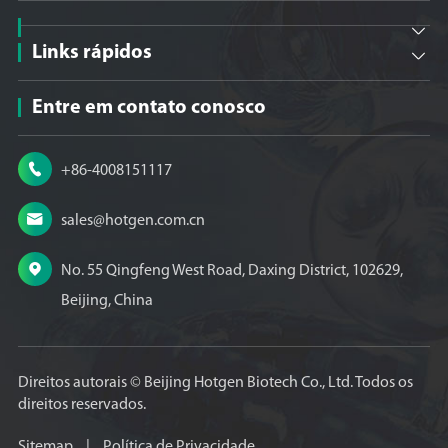

Links rápidos

Entre em contato conosco

+86-4008151117

sales@hotgen.com.cn

No. 55 Qingfeng West Road, Daxing District, 102629,
Beijing, China
Direitos autorais ©
Beijing Hotgen Biotech Co., Ltd.
Todos os
direitos reservados.
Sitemap
|
Política de Privacidade