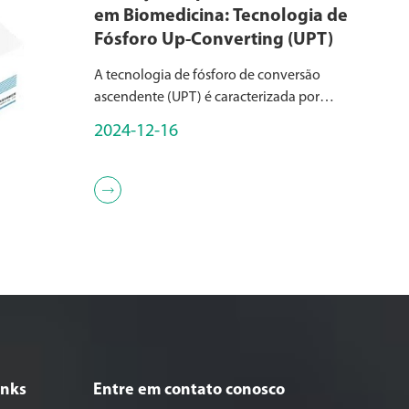
em Biomedicina: Tecnologia de
Fósforo Up-Converting (UPT)
A tecnologia de fósforo de conversão
ascendente (UPT) é caracterizada por
partículas de tamanho submícron
2024-12-16
compostas de cerâmicas dopadas com
elementos de terras raras, incluindo os
lantanídeos, escândio (Sc), ítrio (Y), e ot...

inks
Entre em contato conosco