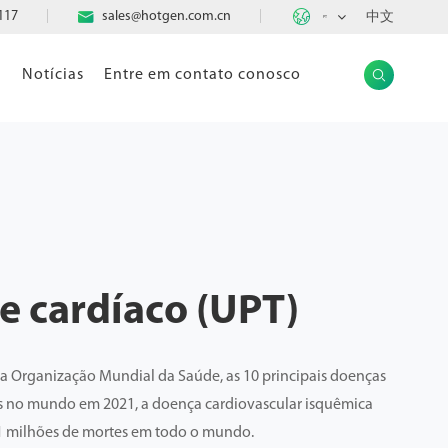

117

sales@hotgen.com.cn
中文
PT
a
Notícias
Entre em contato conosco

te cardíaco (UPT)
da Organização Mundial da Saúde, as 10 principais doenças
 no mundo em 2021, a doença cardiovascular isquêmica
,1 milhões de mortes em todo o mundo.