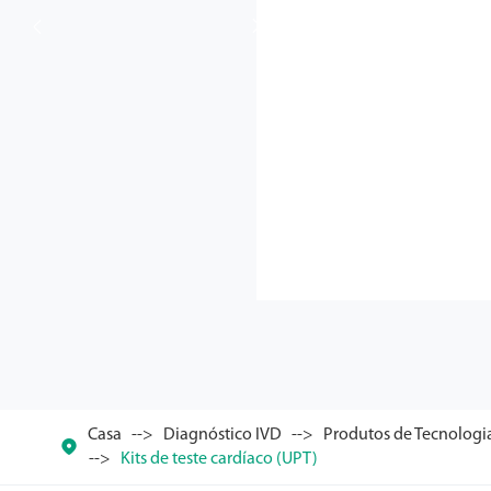


Casa
Diagnóstico IVD
Produtos de Tecnologi

Kits de teste cardíaco (UPT)