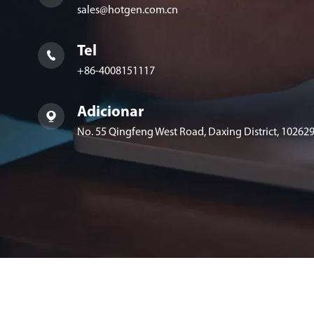
sales@hotgen.com.cn
Tel

+86-4008151117
Adicionar

No. 55 Qingfeng West Road, Daxing District, 102629,