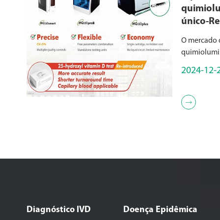
quimiolu
único-Re
de quimi
O mercado d
teste ún
quimiolumi
principalme
2024-12-
embalagem:
único (proj
um item por

instrumentos
Diagnóstico IVD
Doença Epidêmica