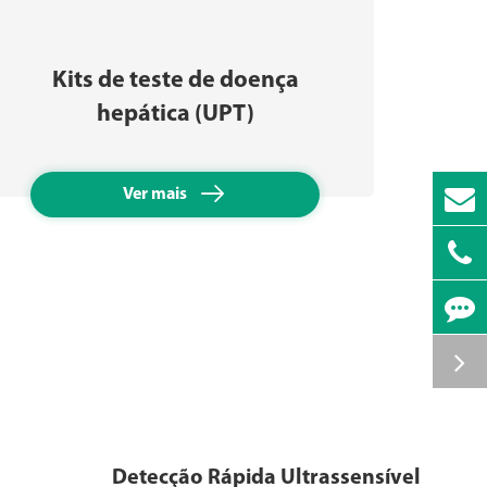
Kits de teste de doença
Kit
hepática (UPT)

Ver mais
Detecção Rápida Ultrassensível