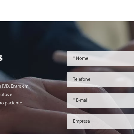
s
 IVD. Entre em
utos e
ao paciente.