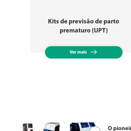
Kits de previsão de parto
prematuro (UPT)

Ver mais
O pionei