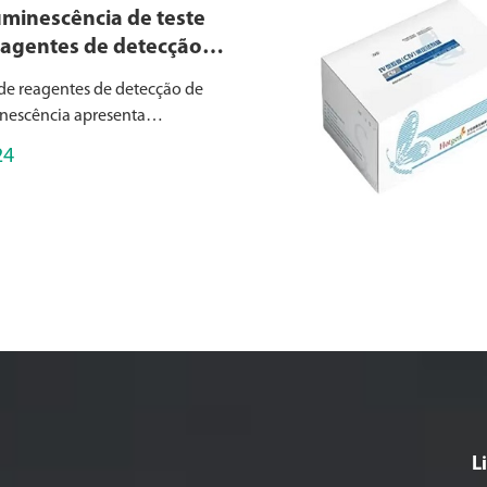
minescência de teste
agentes de detecção
oluminescência de
e reagentes de detecção de
ico MQ60 série
nescência apresenta
nte dois formatos de
24
 quimioluminescência de teste
etado para detecção rápida de
 pacote, ideal para pequenos
...
L