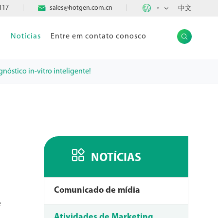

117

sales@hotgen.com.cn
中文
PT
a
Notícias
Entre em contato conosco

stico in-vitro inteligente!

NOTÍCIAS
Comunicado de mídia
e
Atividades de Marketing