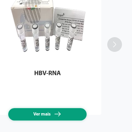

HBV-RNA

Ver mais