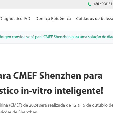

+86-4008151
Diagnóstico IVD
Doença Epidêmica
Cuidados de belez
Hotgen convida você para CMEF Shenzhen para uma solução de diagnó
ara CMEF Shenzhen para
ico in-vitro inteligente!
hina (CMEF) de 2024 será realizada de 12 a 15 de outubro d
osições de Shenzhen.