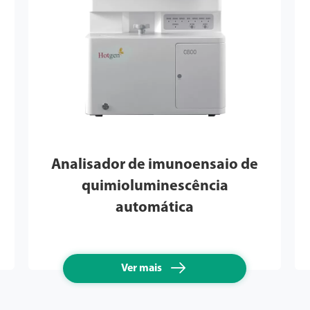
Analisador de imunoensaio de
quimioluminescência
automática

Ver mais