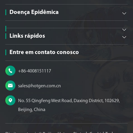
Doença Epidêmica


Links rápidos

Entre em contato conosco

+86-4008151117

sales@hotgen.com.cn

No. 55 Qingfeng West Road, Daxing District, 102629,
Beijing, China