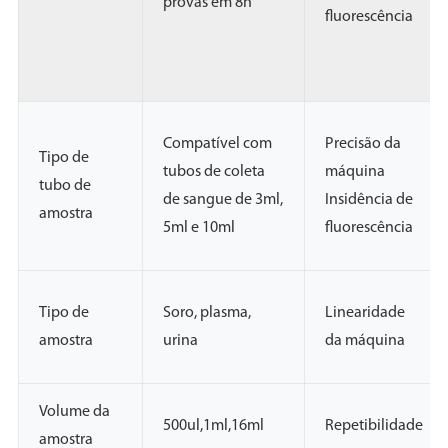
provas em 8h
fluorescência
Compatível com
Precisão da
Tipo de
tubos de coleta
máquina
tubo de
de sangue de 3ml,
Insidência de
amostra
5ml e 10ml
fluorescência
Tipo de
Soro, plasma,
Linearidade
amostra
urina
da máquina
Volume da
500ul,1ml,16ml
Repetibilidade
amostra