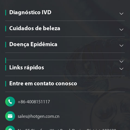
Diagnóstico IVD

Cuidados de beleza

Doença Epidêmica


Links rápidos

Entre em contato conosco

+86-4008151117

sales@hotgen.com.cn