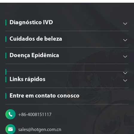
Diagnóstico IVD

Cuidados de beleza

Doença Epidêmica


Links rápidos

Entre em contato conosco

+86-4008151117

sales@hotgen.com.cn