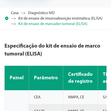
Casa
Diagnóstico IVD

Kit de ensaio de imunoabsorção enzimática (ELISA)
Kit de ensaio de marcador tumoral (ELISA)
Especificação do kit de ensaio de marco
tumoral (ELISA)
Certificado
Tip
Painel
Parâmetro
de registro
amo
CEA
NMPA, CE
S/P