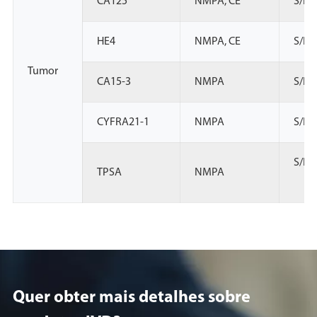
CA125
NMPA, CE
S/P
HE4
NMPA, CE
S/P
Tumor
CA15-3
NMPA
S/P
CYFRA21-1
NMPA
S/P
S/P
TPSA
NMPA
Quer obter mais detalhes sobre